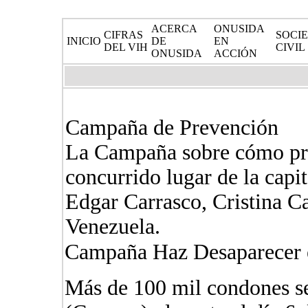
ACERCA
ONUSIDA
CIFRAS
SOCI
INICIO
DE
EN
DEL VIH
CIVIL
ONUSIDA
ACCIÓN
Campaña de Prevención
La Campaña sobre cómo prev
concurrido lugar de la capi
Edgar Carrasco, Cristina C
Venezuela.
Campaña Haz Desaparecer e
Más de 100 mil condones s