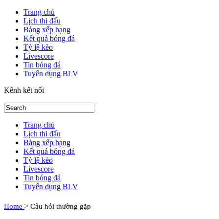
Trang chủ
Lịch thi đấu
Bảng xếp hạng
Kết quả bóng đá
Tỷ lệ kèo
Livescore
Tin bóng đá
Tuyển dụng BLV
Kênh kết nối
Trang chủ
Lịch thi đấu
Bảng xếp hạng
Kết quả bóng đá
Tỷ lệ kèo
Livescore
Tin bóng đá
Tuyển dụng BLV
Home
>
Câu hỏi thường gặp