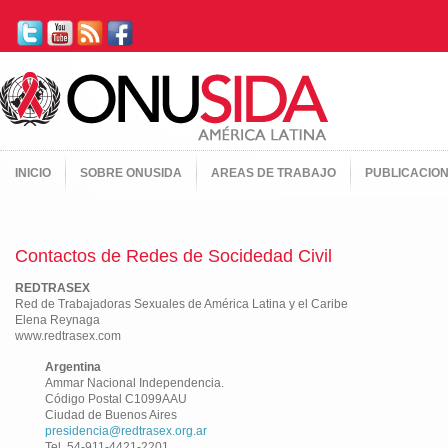
INICIO
SOBRE ONUSIDA
AREAS DE TRABAJO
PUBLICACIO
Contactos de Redes de Socidedad Civil
REDTRASEX
Red de Trabajadoras Sexuales de América Latina y el Caribe
Elena Reynaga
www.redtrasex.com
Argentina
Ammar Nacional Independencia.
Código Postal C1099AAU
Ciudad de Buenos Aires
presidencia@redtrasex.org.ar
Tel. 54-911-4421-2201