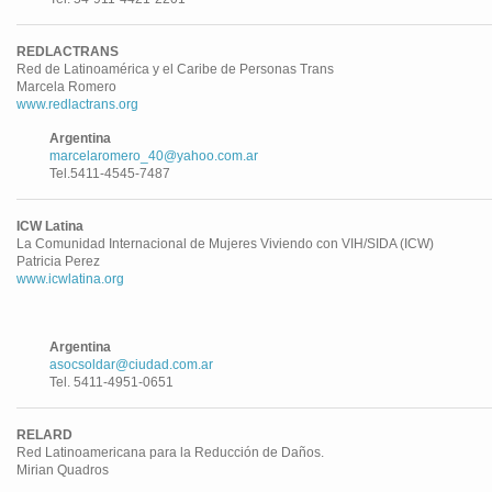
REDLACTRANS
Red de Latinoamérica y el Caribe de Personas Trans
Marcela Romero
www.redlactrans.org
Argentina
marcelaromero_40@yahoo.com.ar
Tel.5411-4545-7487
ICW Latina
La Comunidad Internacional de Mujeres Viviendo con VIH/SIDA (ICW)
Patricia Perez
www.icwlatina.org
Argentina
asocsoldar@ciudad.com.ar
Tel. 5411-4951-0651
RELARD
Red Latinoamericana para la Reducción de Daños.
Mirian Quadros