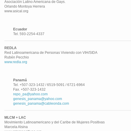
Asociación Latino Americana de Gays.
Orlando Montoya Herrera
www.asical.org
Ecuador
Tel. 593-2254-4337
REDLA
Red Latinoamericana de Personas Viviendo con VIH/SIDA
Rubén Pecchio
www.redla.org
Panamá
Tel. +507-323-1432 / 6519-5091 / 6721-6964
Fax. +507-323-1432
repo_pa@yahoo.com
genesis_panama@yahoo.com
genesis_panama@cableonda.com
MLCM + LAC
Movimiento Latinoamericano y del Caribe de Mujeres Positivas
Marcela Alsina