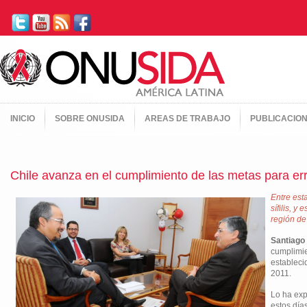
INICIO
SOBRE ONUSIDA
AREAS DE TRABAJO
PUBLICACIO
Chile avanza en el cumplimiento de las metas para err
Entre est
sífilis, y
región de
Santiago 
cumplimie
estableci
2011.
Lo ha exp
estos día