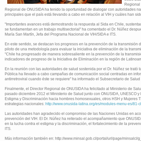
Regional 
Regional de ONUSIDA ha tenido la oportunidad de dialogar con autoridades na
principales que el país está llevando a cabo en relación al VIH y cuáles han sido
"Importantes avances está demostrando la respuesta al Sida en Chile, sustenta
se fundamentan en un trabajo multisectorial" ha comentado el Dr. Núñez después
María San Martín, Jefa del Programa Nacional de VIH/SIDA e ITS.
En este sentido, se destacan los progresos en la prevención de la transmisión
piloto de una metodología para evaluar la iniciativa de eliminación de la transmi
"Chile ha progresado de manera sobresaliente en la prevención de la transmisión
indicadores de progreso de la Iniciativa de Eliminación en la región de Latinoam
En la reunión con las autoridades de salud sostenida por el Dr. Núñez se trató
Pública ha llevado a cabo campañas de comunicación social centradas en infor
antirretroviral cuando éste se requiere" ha informado el Subsecretario de Salud
Finalmente, el Director Regional de ONUSIDA ha felicitado al Ministerio de Salu
pasado diciembre 2012 el Ministerio de Salud junto con ONUSIDA, UNESCO y la
Estigma y Discriminación hacia hombres homosexuales, otros HSH y Mujeres Tra
estrategias nacionales:
http://www.onusida-latina.org/es/modules-menu-es/81-c
Las autoridades han agradecido el compromiso de las Naciones Unidas en acomp
prevención del VIH. El Dr. Núñez ha reiterado el acompañamiento que ONUSIDA e
en la lucha contra el estigma y la discriminación, el fortalecimiento de la prev
ITS.
Más información también en: http://www.minsal.gob.cl/portal/url/page/minsalcl