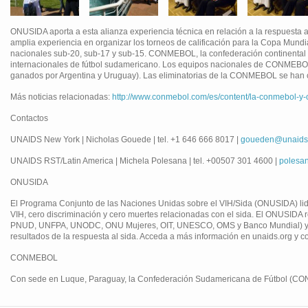
ONUSIDA aporta a esta alianza experiencia técnica en relación a la respuesta
amplia experiencia en organizar los torneos de calificación para la Copa Mun
nacionales sub-20, sub-17 y sub-15. CONMEBOL, la confederación continental m
internacionales de fútbol sudamericano. Los equipos nacionales de CONMEBOL
ganados por Argentina y Uruguay). Las eliminatorias de la CONMEBOL se han ca
Más noticias relacionadas:
http://www.conmebol.com/es/content/la-conmebol-y-
Contactos
UNAIDS New York | Nicholas Gouede | tel. +1 646 666 8017 |
goueden@unaids
UNAIDS RST/Latin America | Michela Polesana | tel. +00507 301 4600 |
polesa
ONUSIDA
El Programa Conjunto de las Naciones Unidas sobre el VIH/Sida (ONUSIDA) lide
VIH, cero discriminación y cero muertes relacionadas con el sida. El ONUSID
PNUD, UNFPA, UNODC, ONU Mujeres, OIT, UNESCO, OMS y Banco Mundial) y tra
resultados de la respuesta al sida. Acceda a más información en unaids.org y co
CONMEBOL
Con sede en Luque, Paraguay, la Confederación Sudamericana de Fútbol (CONM