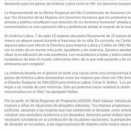
desarrollo para los países de América Latina como el VIH, los derechos humano
La Representante de la Oficina Regional del Alto Comisionado de Naciones U
que "los Derechos de las Mujeres son Derechos Humanos que les pertenece tambi
privada y pública constituyen una violación de los derechos humanos" añadía p
comunicación) es una aspiración ética y profesional similar al respeto de la exact
En América Latina, 7 de cada 10 mujeres abusadas físicamente de 15 países de l
menos un ataque sexual durante el trascurso de su vida. En concreto, en Centr
algunos datos que ofreció la Directora para América Latina y Caribe de ONU M
con la visión de un mundo más justo, igualitario y sin violencia. Quisiera alen
situar la erradicación de esta pandemia. Les necesitamos a todas y todos ustede
ciudadanos de todo el mundo, informarles bien, de lo que está pasando y de c
eliminarlas por completo".
La violencia basada en el género es tanto una causa como una consecuencia del 
países de América Latina demuestran como las mujeres que viven con VIH demue
el Director Regional de ONUSIDA para América Latina, César A. Núñez. "Los per
llegar a un mundo de cero violencia. Sólo así podemos hacer realidad la visió
relacionadas con el Sida" ha agregado Núñez.
Por su parte, el Oficial Regional de Programa UNISDR, Raúl Salazar, introducía 
mujeres y niñas en situacones de desastres naturales, "los mejores programas
particular, ubicando a las mujeres que han sobrevivido al desastre, como actoras
construir una verdadera resiliencia a los desastres, debemos poner énfasis tamb
necesario considerar en la construcción de los planes nacionales, la perspecti
de desastre en los países, a las organizaciones de mujeres como socios clave e