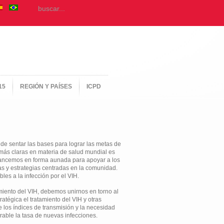
15
REGIÓN Y PAÍSES
ICPD
 de sentar las bases para lograr las metas de
 más claras en materia de salud mundial es
 avancemos en forma aunada para apoyar a los
as y estrategias centradas en la comunidad.
es a la infección por el VIH.
miento del VIH, debemos unirnos en torno al
atégica el tratamiento del VIH y otras
 los índices de transmisión y la necesidad
rable la tasa de nuevas infecciones.