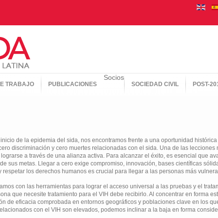
Socios
E TRABAJO
PUBLICACIONES
SOCIEDAD CIVIL
POST-20
 inicio de la epidemia del sida, nos encontramos frente a una oportunidad histórica
cero discriminación y cero muertes relacionadas con el sida. Una de las lecciones
e lograrse a través de una alianza activa. Para alcanzar el éxito, es esencial que
de sus metas. Llegar a cero exige compromiso, innovación, bases científicas sólid
 respetar los derechos humanos es crucial para llegar a las personas más vulnerabl
mos con las herramientas para lograr el acceso universal a las pruebas y el trata
ona que necesite tratamiento para el VIH debe recibirlo. Al concentrar en forma estr
n de eficacia comprobada en entornos geográficos y poblaciones clave en los que
 relacionados con el VIH son elevados, podemos inclinar a la baja en forma conside