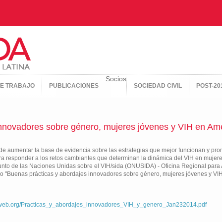
Socios
E TRABAJO
PUBLICACIONES
SOCIEDAD CIVIL
POST-20
innovadores sobre género, mujeres jóvenes y VIH en Amé
 de aumentar la base de evidencia sobre las estrategias que mejor funcionan y pr
a responder a los retos cambiantes que determinan la dinámica del VIH en mujer
to de las Naciones Unidas sobre el VIH/sida (ONUSIDA) - Oficina Regional para 
o "Buenas prácticas y abordajes innovadores sobre género, mujeres jóvenes y VIH
laweb.org/Practicas_y_abordajes_innovadores_VIH_y_genero_Jan232014.pdf