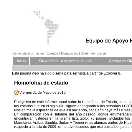
Centro de información
| Eventos |
Donaciones
| Boletín de noticias
Inicio
Situación de la epidemia de sida
Acerca de O
Esta pagina web ha sido diseña para ser vista a partir de Explorer 8.
Homofobia de estado
Viernes 21 de Mayo de 2010
El objetivo de este Informe anual sobre la Homofobia de Estado, como s
los estados que en el siglo XXI siguen denegando a las personas LGBTI 
Nos anima la esperanza de que así haciendo, cada año haya más y más
En comparación con el Informe del año pasado, donde enumerábamos
encontrarán ustedes en la misma lista .sólo. 76 países, incluidos lo
Mauritania, Arabia Saudita, Sudán y Yemen (más algunas partes de Nige
respecto a la lista de 2009, si no advirtiésemos que ese país alberga a u