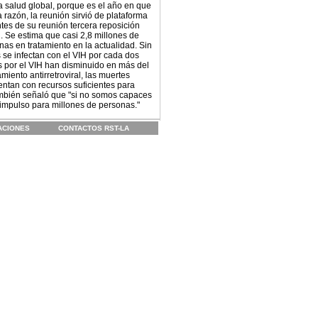
a salud global, porque es el año en que
razón, la reunión sirvió de plataforma
tes de su reunión tercera reposición
. Se estima que casi 2,8 millones de
as en tratamiento en la actualidad. Sin
se infectan con el VIH por cada dos
 por el VIH han disminuido en más del
iento antirretroviral, las muertes
ntan con recursos suficientes para
También señaló que "si no somos capaces
 impulso para millones de personas."
ACIONES
CONTACTOS RST-LA