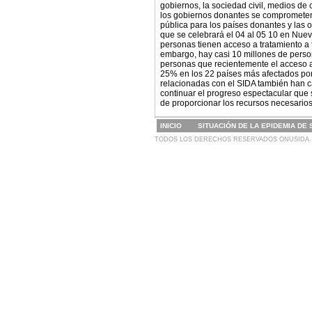
gobiernos, la sociedad civil, medios d
los gobiernos donantes se comprometen a
pública para los países donantes y las 
que se celebrará el 04 al 05 10 en Nuev
personas tienen acceso a tratamiento a 
embargo, hay casi 10 millones de perso
personas que recientemente el acceso a
25% en los 22 países más afectados por 
relacionadas con el SIDA también han c
continuar el progreso espectacular que 
de proporcionar los recursos necesarios
INICIO
SITUACIÓN DE LA EPIDEMIA DE 
TODOS LOS DERECHOS RESERVADOS ONUSIDA.