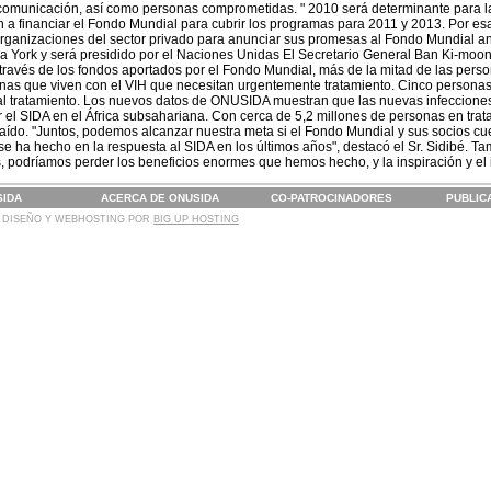
e comunicación, así como personas comprometidas. " 2010 será determinante para l
 financiar el Fondo Mundial para cubrir los programas para 2011 y 2013. Por esa 
organizaciones del sector privado para anunciar sus promesas al Fondo Mundial an
a York y será presidido por el Naciones Unidas El Secretario General Ban Ki-moon
través de los fondos aportados por el Fondo Mundial, más de la mitad de las person
nas que viven con el VIH que necesitan urgentemente tratamiento. Cinco personas 
l tratamiento. Los nuevos datos de ONUSIDA muestran que las nuevas infecciones
el SIDA en el África subsahariana. Con cerca de 5,2 millones de personas en tratam
aído. "Juntos, podemos alcanzar nuestra meta si el Fondo Mundial y sus socios cue
se ha hecho en la respuesta al SIDA en los últimos años", destacó el Sr. Sidibé. 
, podríamos perder los beneficios enormes que hemos hecho, y la inspiración y el
SIDA
ACERCA DE ONUSIDA
CO-PATROCINADORES
PUBLIC
 DISEÑO Y WEBHOSTING POR
BIG UP HOSTING