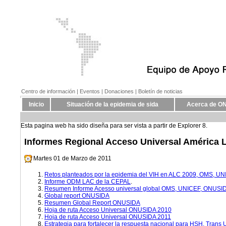
Centro de información
| Eventos |
Donaciones
| Boletín de noticias
Inicio
Situación de la epidemia de sida
Acerca de O
Esta pagina web ha sido diseña para ser vista a partir de Explorer 8.
Informes Regional Acceso Universal América L
Martes 01 de Marzo de 2011
Retos planteados por la epidemia del VIH en ALC 2009, OMS, 
Informe ODM LAC de la CEPAL
.
Resumen Informe Acesso universal global OMS, UNICEF, ONUSI
Global report ONUSIDA
Resumen Global Report ONUSIDA
Hoja de ruta Acceso Universal ONUSIDA 2010
Hoja de ruta Acceso Universal ONUSIDA 2011
Estrategia para fortalecer la respuesta nacional para HSH, Tran