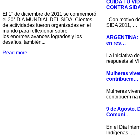
CUIDA TU VID
CONTRA SID
El 1° de diciembre de 2011 se conmemoró
el 30° DIA MUNDIAL DEL SIDA. Cientos
Con motivo d
de actividades fueron organizadas en el
SIDA 2011, …
mundo para reflexionar sobre
los enormes avances logrados y los
ARGENTINA: i
desafíos, también...
en res…
Read more
La iniciativa 
respuesta al V
Mulheres viv
contribuem…
Mulheres vive
contribuem na
9 de Agosto. D
Comuni…
En el Día Inter
Indígenas, …