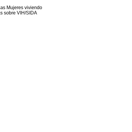
las Mujeres viviendo
cas sobre VIH/SIDA