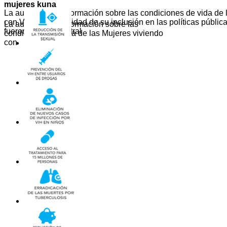
mujeres kuna
La ausencia de información sobre las condiciones de vida de 
con VIH y la necesidad de su inclusión en las políticas públi
La ausencia de información sobre las
fueron el tema central
condiciones de vida de las Mujeres viviendo
con