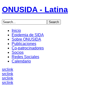
ONUSIDA - Latina
Inicio
Epidemia de SIDA
Sobre ONUSIDA
Publicaciones
Co-patrocinadores
Socios
Redes Sociales
Calendario
src
link
src
link
src
link
src
link