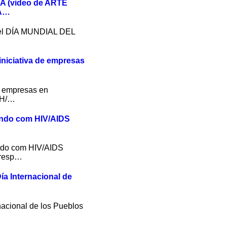
A (video de ARTE
A…
el DÍA MUNDIAL DEL
niciativa de empresas
de empresas en
IH/…
endo com HIV/AIDS
ndo com HIV/AIDS
 resp…
ía Internacional de
nacional de los Pueblos