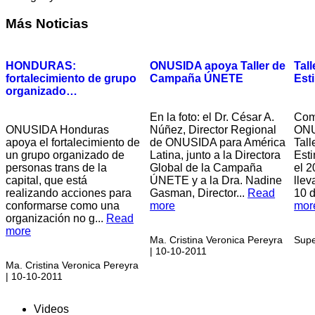
Más
Noticias
HONDURAS:
ONUSIDA apoya Taller de
Tal
fortalecimiento de grupo
Campaña ÚNETE
Est
organizado…
En la foto: el Dr. César A.
Com
ONUSIDA Honduras
Núñez, Director Regional
ONU
apoya el fortalecimiento de
de ONUSIDA para América
Tal
un grupo organizado de
Latina, junto a la Directora
Est
personas trans de la
Global de la Campaña
el 2
capital, que está
ÚNETE y a la Dra. Nadine
llev
realizando acciones para
Gasman, Director...
Read
10 d
conformarse como una
more
mor
organización no g...
Read
more
Ma. Cristina Veronica Pereyra
Supe
| 10-10-2011
Ma. Cristina Veronica Pereyra
| 10-10-2011
Videos