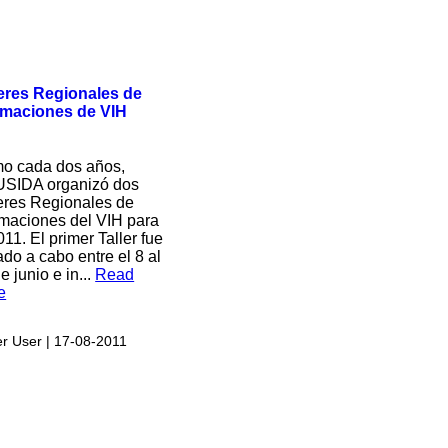
leres Regionales de
imaciones de VIH
o cada dos años,
SIDA organizó dos
leres Regionales de
imaciones del VIH para
011. El primer Taller fue
ado a cabo entre el 8 al
e junio e in...
Read
e
r User
| 17-08-2011