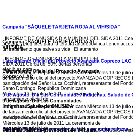
Campaña "SÁQUELE TARJETA ROJA AL VIH/SIDA”
INFORME DE ONUSIDA DIA MUNDIAL DEL SIDA 2011 Cerca
Campaña "SÁQUELE TARJETA ROJA AL
personas elegibles para la terapia antirretrovírica tienen acce
VIH/SIDA”
un tratamiento que salve su vida El aumento
INFORME DE ONUSIDA DIA MUNDIAL DEL
Lanzamiento Oficial del Proyecto Avanzada Copreco LAC
SIDA 2011 Cerca del 50% de las personas
elegibles para
Lanzamiento Oficial del Proyecto Avanzada
Santo Domingo, República Dominicana Miércoles 13 de julio
Copreco LAC
de lanzamiento oficial del proyecto AVANZADA COPRECOS L
participación del Señor Luca Occhini, representante del Fond
Santo Domingo, República Dominicana
Miércoles 13 de julio de 2011 La ceremonia de
9 de Agosto. Día Las Comunidades Indígenas. Saludo d
lanzamiento oficial del
9 de Agosto. Día Las Comunidades
Indígenas. Saludo de ONUSIDA
Santo Domingo, República Dominicana Miércoles 13 de julio
de lanzamiento oficial del proyecto AVANZADA COPRECOS L
participación del Señor Luca Occhini, representante del Fond
Santo Domingo, República Dominicana
Miércoles 13 de julio de 2011 La ceremonia de
lanzamiento oficial del
Panamá: Taller de prevención de VIH para mujeres kuna
Panamá: Taller de prevención de VIH para
OBJETIVOS DE LA ESTRATEGIA PARA 2015
ONUSIDA está t