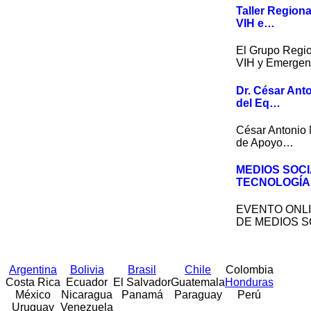
Taller Region
VIH e…
El Grupo Regio
VIH y Emerge
Dr. César Ant
del Eq…
César Antonio 
de Apoyo…
MEDIOS SOCI
TECNOLOGÍA
EVENTO ONLI
DE MEDIOS S
Argentina
Bolivia
Brasil
Chile
Colombia
Costa Rica
Ecuador
El Salvador
Guatemala
Honduras
México
Nicaragua
Panamá
Paraguay
Perú
Uruguay
Venezuela