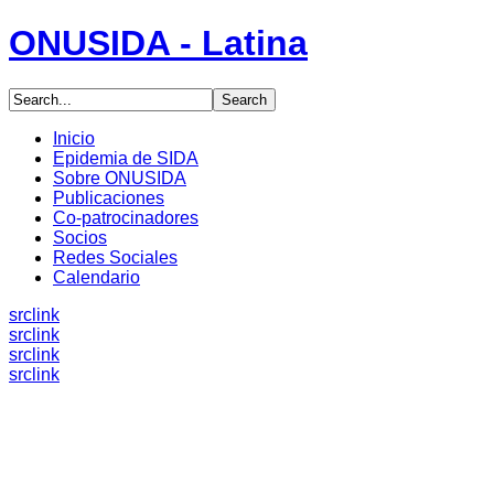
ONUSIDA - Latina
Inicio
Epidemia de SIDA
Sobre ONUSIDA
Publicaciones
Co-patrocinadores
Socios
Redes Sociales
Calendario
src
link
src
link
src
link
src
link