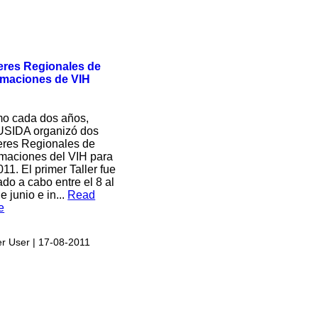
leres Regionales de
imaciones de VIH
o cada dos años,
SIDA organizó dos
leres Regionales de
imaciones del VIH para
011. El primer Taller fue
ado a cabo entre el 8 al
e junio e in...
Read
e
r User
| 17-08-2011