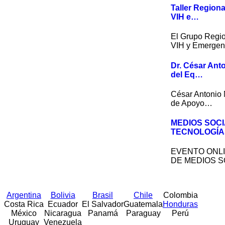
Taller Region
VIH e…
El Grupo Regio
VIH y Emerge
Dr. César Ant
del Eq…
César Antonio 
de Apoyo…
MEDIOS SOCI
TECNOLOGÍA
EVENTO ONLI
DE MEDIOS S
Argentina
Bolivia
Brasil
Chile
Colombia
Costa Rica
Ecuador
El Salvador
Guatemala
Honduras
México
Nicaragua
Panamá
Paraguay
Perú
Uruguay
Venezuela