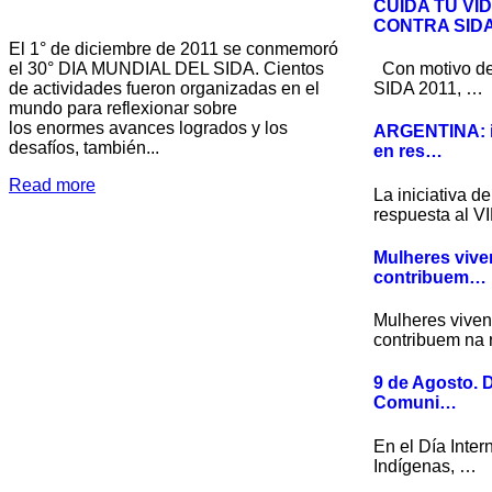
CUIDA TU VID
CONTRA SID
El 1° de diciembre de 2011 se conmemoró
el 30° DIA MUNDIAL DEL SIDA. Cientos
Con motivo d
de actividades fueron organizadas en el
SIDA 2011, …
mundo para reflexionar sobre
los enormes avances logrados y los
ARGENTINA: i
desafíos, también...
en res…
Read more
La iniciativa 
respuesta al V
Mulheres viv
contribuem…
Mulheres vive
contribuem na
9 de Agosto. D
Comuni…
En el Día Inter
Indígenas, …