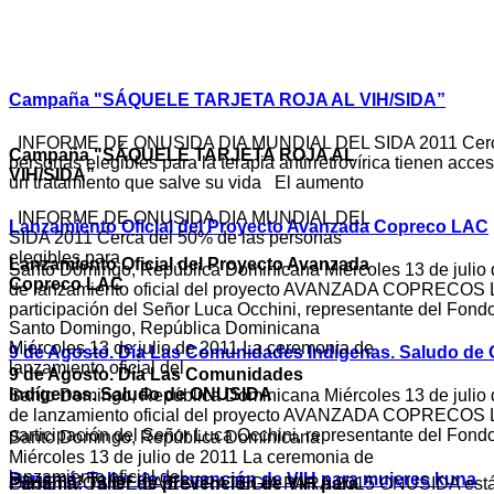
Campaña "SÁQUELE TARJETA ROJA AL VIH/SIDA”
INFORME DE ONUSIDA DIA MUNDIAL DEL SIDA 2011 Cerca
Campaña "SÁQUELE TARJETA ROJA AL
personas elegibles para la terapia antirretrovírica tienen acce
VIH/SIDA”
un tratamiento que salve su vida El aumento
INFORME DE ONUSIDA DIA MUNDIAL DEL
Lanzamiento Oficial del Proyecto Avanzada Copreco LAC
SIDA 2011 Cerca del 50% de las personas
elegibles para
Lanzamiento Oficial del Proyecto Avanzada
Santo Domingo, República Dominicana Miércoles 13 de julio
Copreco LAC
de lanzamiento oficial del proyecto AVANZADA COPRECOS L
participación del Señor Luca Occhini, representante del Fond
Santo Domingo, República Dominicana
Miércoles 13 de julio de 2011 La ceremonia de
9 de Agosto. Día Las Comunidades Indígenas. Saludo d
lanzamiento oficial del
9 de Agosto. Día Las Comunidades
Indígenas. Saludo de ONUSIDA
Santo Domingo, República Dominicana Miércoles 13 de julio
de lanzamiento oficial del proyecto AVANZADA COPRECOS L
participación del Señor Luca Occhini, representante del Fond
Santo Domingo, República Dominicana
Miércoles 13 de julio de 2011 La ceremonia de
lanzamiento oficial del
Panamá: Taller de prevención de VIH para mujeres kuna
Panamá: Taller de prevención de VIH para
OBJETIVOS DE LA ESTRATEGIA PARA 2015
ONUSIDA está t