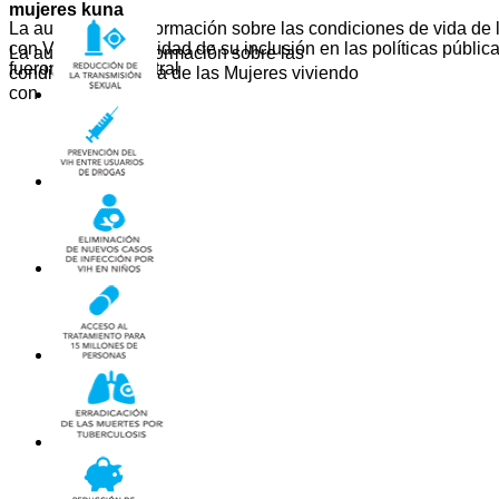
mujeres kuna
La ausencia de información sobre las condiciones de vida de 
con VIH y la necesidad de su inclusión en las políticas públi
La ausencia de información sobre las
fueron el tema central
condiciones de vida de las Mujeres viviendo
con