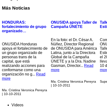
Más
Noticias
HONDURAS:
ONUSIDA apoya Taller de
Tal
fortalecimiento de grupo
Campaña ÚNETE
Est
organizado…
En la foto: el Dr. César A.
Com
ONUSIDA Honduras
Núñez, Director Regional
ONU
apoya el fortalecimiento de
de ONUSIDA para América
Tal
un grupo organizado de
Latina, junto a la Directora
Est
personas trans de la
Global de la Campaña
el 2
capital, que está
ÚNETE y a la Dra. Nadine
llev
realizando acciones para
Gasman, Director...
Read
10 d
conformarse como una
more
mor
organización no g...
Read
more
Ma. Cristina Veronica Pereyra
Supe
| 10-10-2011
Ma. Cristina Veronica Pereyra
| 10-10-2011
Videos