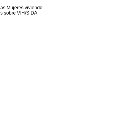
las Mujeres viviendo
cas sobre VIH/SIDA