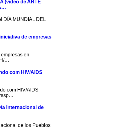
A (video de ARTE
A…
el DÍA MUNDIAL DEL
niciativa de empresas
de empresas en
IH/…
endo com HIV/AIDS
ndo com HIV/AIDS
 resp…
ía Internacional de
nacional de los Pueblos