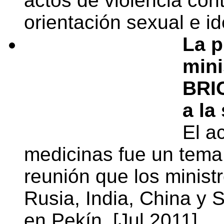
actos de violencia con
orientación sexual e i
La p
mini
BRIC
a la
El a
medicinas fue un tema 
reunión que los minist
Rusia, India, China y 
en Pekín. [Jul 2011]