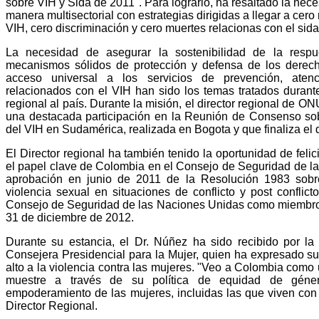
sobre VIH y Sida de 2011". Para lograrlo, ha resaltado la nece
manera multisectorial con estrategias dirigidas a llegar a cer
VIH, cero discriminación y cero muertes relacionas con el sida
La necesidad de asegurar la sostenibilidad de la respue
mecanismos sólidos de protección y defensa de los derec
acceso universal a los servicios de prevención, aten
relacionados con el VIH han sido los temas tratados durante 
regional al país. Durante la misión, el director regional de 
una destacada participación en la Reunión de Consenso so
del VIH en Sudamérica, realizada en Bogota y que finaliza el 
El Director regional ha también tenido la oportunidad de felic
el papel clave de Colombia en el Consejo de Seguridad de l
aprobación en junio de 2011 de la Resolución 1983 sobr
violencia sexual en situaciones de conflicto y post conflict
Consejo de Seguridad de las Naciones Unidas como miembro
31 de diciembre de 2012.
Durante su estancia, el Dr. Núñez ha sido recibido por la 
Consejera Presidencial para la Mujer, quien ha expresado 
alto a la violencia contra las mujeres. "Veo a Colombia como
muestre a través de su política de equidad de géner
empoderamiento de las mujeres, incluidas las que viven con
Director Regional.