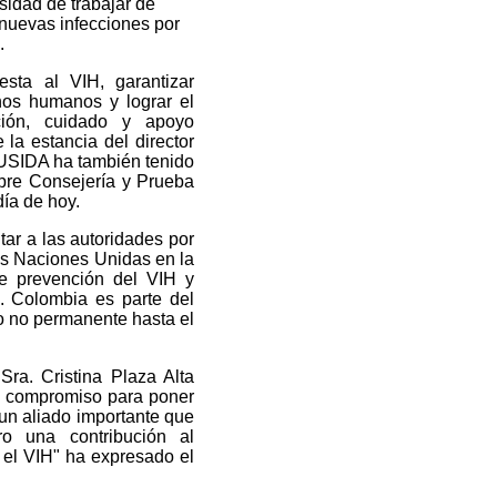
sidad de trabajar de
o nuevas infecciones por
.
sta al VIH, garantizar
hos humanos y lograr el
ción, cuidado y apoyo
la estancia del director
ONUSIDA ha también tenido
bre Consejería y Prueba
día de hoy.
itar a las autoridades por
as Naciones Unidas en la
e prevención del VIH y
o. Colombia es parte del
 no permanente hasta el
Sra. Cristina Plaza Alta
su compromiso para poner
 un aliado importante que
o una contribución al
 el VIH" ha expresado el