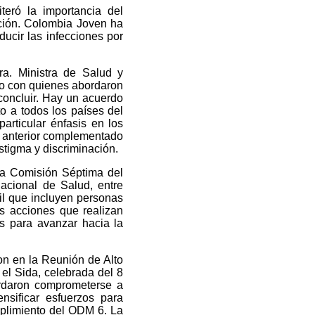
eró la importancia del
nción. Colombia Joven ha
ducir las infecciones por
a. Ministra de Salud y
jo con quienes abordaron
concluir. Hay un acuerdo
o a todos los países del
articular énfasis en los
lo anterior complementado
estigma y discriminación.
 la Comisión Séptima del
acional de Salud, entre
vil que incluyen personas
as acciones que realizan
es para avanzar hacia la
on en la Reunión de Alto
el Sida, celebrada del 8
rdaron comprometerse a
nsificar esfuerzos para
mplimiento del ODM 6. La