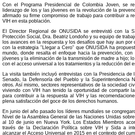
Con el Programa Presidencial de Colombia Joven, se reit
liderazgo de los y las jóvenes en la revolución de la preve
afirmado su firme compromiso de trabajo para contribuir a re
VIH en esta población.
El Director Regional de ONUSIDA se entrevistó con la Sr
Protección Social, Dra. Beatriz Londoño y su equipo de traba
los avances en la respuesta y los desafíos que hay aun por 
con la estrategia "Llegar a Cero" que ONUSIDA ha propuest
mundo, donde resalta el enfoque hacia la prevención, con p
jóvenes y la eliminación de la transmisión de madre a hijo; 
con el acceso universal a los tratamientos y la reducción del 
La visita también incluyó entrevistas con la Presidencia de
Senado, la Defensoría del Pueblo y la Superintendencia N
otros. Así mismo, sectores representativos de la sociedad ci
viviendo con VIH han tenido la oportunidad de compartir l
para contribuir a la respuesta al VIH y las recomendacion
plena satisfacción del goce de los derechos humanos.
En junio del año pasado los líderes mundiales se congregar
Nivel de la Asamblea General de las Naciones Unidas sobre 
al 10 de junio en Nueva York. Los Estados Miembros aco
través de la Declaración Política sobre VIH y Sida a inte
alcanzar el Acceso Universal en 2015 en el contexto del cu