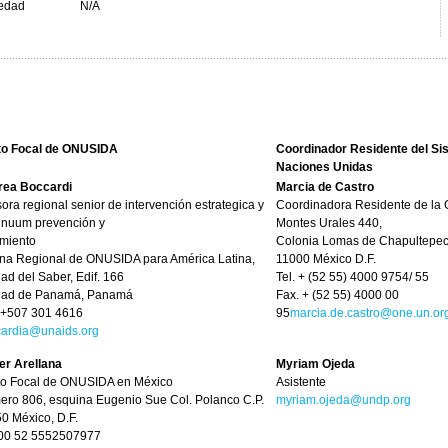
 edad
N/A
to Focal de ONUSIDA
Coordinador Residente del Si
Naciones Unidas
rea Boccardi
Marcia de Castro
ora regional senior de intervención estrategica y
Coordinadora Residente de la
inuum prevención y
Montes Urales 440,
amiento
Colonia Lomas de Chapultepe
ina Regional de ONUSIDA para América Latina,
11000 México D.F.
ad del Saber, Edif. 166
Tel. + (52 55) 4000 9754/ 55
dad de Panamá, Panamá
Fax. + (52 55) 4000 00
: +507 301 4616
95
marcia.de.castro@one.un.or
ardia@unaids.org
er Arellana
Myriam Ojeda
o Focal de ONUSIDA en México
Asistente
ro 806, esquina Eugenio Sue Col. Polanco C.P.
myriam.ojeda@undp.org
0 México, D.F.
 00 52 5552507977