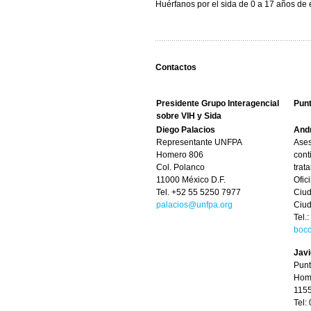
Huérfanos por el sida de 0 a 17 años de
Contactos
Presidente Grupo Interagencial
Pun
sobre VIH y Sida
Diego Palacios
And
Representante UNFPA
Ases
Homero 806
cont
Col. Polanco
trat
11000 México D.F.
Ofic
Tel. +52 55 5250 7977
Ciud
palacios@unfpa.org
Ciu
Tel.
bocc
Javi
Punt
Home
1155
Tel: