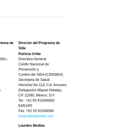
stema de
Director del Programa de
Sida
Patricia Uribe
 ONU,
Directora General
Centro Nacional de
c
Prevención y
Control del SIDA (CENSIDA)
Secretaria de Salud
Herschel No.119, Col. Anzures,
g
Delegación Miguel Hidalgo,
CP. 11590, México, D.F.
Tel.: +52 55 91506060/
63/61/65
Fax: +52 55 91506090
drapuribe@gmail.com
Lourdes Medina