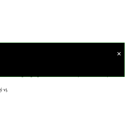
✕
n này miễn phí tại trang web onusida-latina.org.
ory sẽ có những cố gắng hết sức, nhằm có được 3 điểm cho đội nhà. Ai
ý vị.