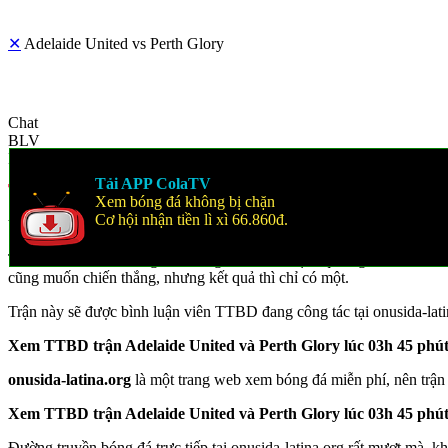
✕
Adelaide United vs Perth Glory
Chat
BLV
Mô tả
Tải APP ColaTV
Trực tiếp Adelaide United vs Perth Glory ngày 09-02-202
Xem bóng đá không bị chặn
Cơ hội nhận tiền lì xì 66.860đ.
Vào luc 03h 45 phút ngày 09/02/2024 sẽ diễn ra trận đấu giữa hai đội A
Theo onusida-latina.org đưa tin, giải Giải vô địch quốc gia Australia
cũng muốn chiến thắng, nhưng kết quả thì chỉ có một.
Trận này sẽ được bình luận viên TTBD đang công tác tại onusida-latin
Xem TTBD trận Adelaide United và Perth Glory lúc 03h 45 phút 
onusida-latina.org
là một trang web xem bóng đá miễn phí, nên trận
Xem TTBD trận Adelaide United và Perth Glory lúc 03h 45 phút n