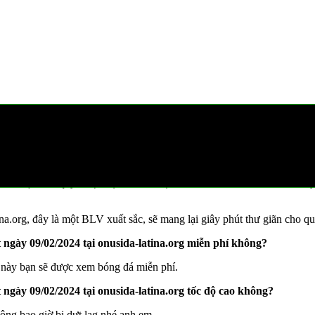
4 lúc 03h45 tại onusida-latina.org
delaide United và Perth Glory, onusida-latina.org sẽ phát trực tiếp trậ
 sẽ có trận đấu quyết liệt, dự kiến hai đội Adelaide United và Perth Gl
a.org, đây là một BLV xuất sắc, sẽ mang lại giây phút thư giãn cho qu
ngày 09/02/2024 tại onusida-latina.org miễn phí không?
 này bạn sẽ được xem bóng đá miễn phí.
gày 09/02/2024 tại onusida-latina.org tốc độ cao không?