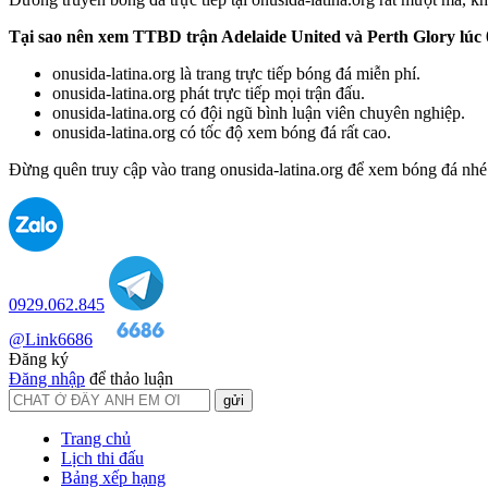
Đường truyền bóng đá trực tiếp tại onusida-latina.org rất mượt mà, k
Tại sao nên xem TTBD trận Adelaide United và Perth Glory lúc 0
onusida-latina.org là trang trực tiếp bóng đá miễn phí.
onusida-latina.org phát trực tiếp mọi trận đấu.
onusida-latina.org có đội ngũ bình luận viên chuyên nghiệp.
onusida-latina.org có tốc độ xem bóng đá rất cao.
Đừng quên truy cập vào trang onusida-latina.org để xem bóng đá nhé
0929.062.845
@Link6686
Đăng ký
Đăng nhập
để thảo luận
gửi