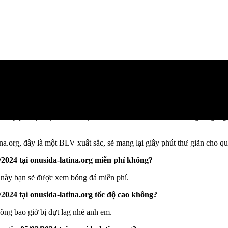
tại onusida-latina.org
Al Adalh và Jeddah, onusida-latina.org sẽ phát trực tiếp trận này miễn p
n đấu quyết liệt, dự kiến hai đội Al Adalh và Jeddah sẽ có những cố gắ
a.org, đây là một BLV xuất sắc, sẽ mang lại giây phút thư giãn cho qu
024 tại onusida-latina.org miễn phí không?
 này bạn sẽ được xem bóng đá miễn phí.
024 tại onusida-latina.org tốc độ cao không?
hông bao giờ bị dựt lag nhé anh em.