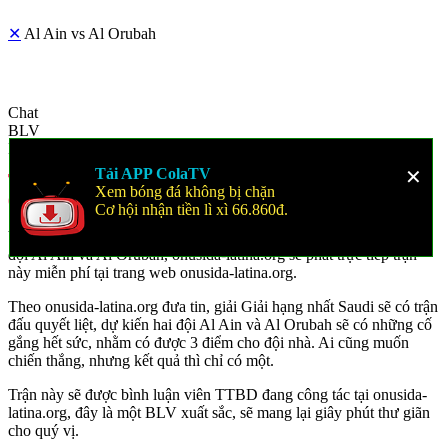
✕
Al Ain vs Al Orubah
Chat
BLV
Mô tả
Tải APP ColaTV
✕
Trực tiếp Al Ain vs Al Orubah ngày 05-02-2024 lúc
Xem bóng đá không bị chặn
08h05 tại onusida-latina.org
Cơ hội nhận tiền lì xì 66.860đ.
Vào luc 08h 05 phút ngày 05/02/2024 sẽ diễn ra trận đấu giữa hai
đội Al Ain và Al Orubah, onusida-latina.org sẽ phát trực tiếp trận
này miễn phí tại trang web onusida-latina.org.
Theo onusida-latina.org đưa tin, giải Giải hạng nhất Saudi sẽ có trận
đấu quyết liệt, dự kiến hai đội Al Ain và Al Orubah sẽ có những cố
gắng hết sức, nhằm có được 3 điểm cho đội nhà. Ai cũng muốn
chiến thắng, nhưng kết quả thì chỉ có một.