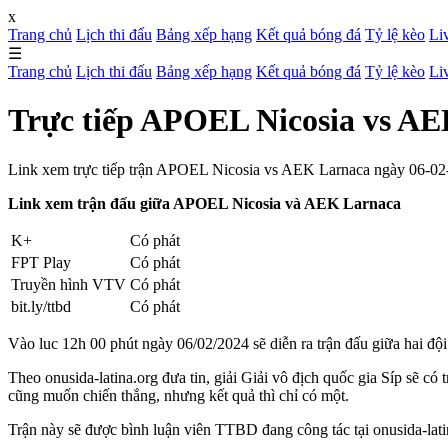
x
Trang chủ
Lịch thi đấu
Bảng xếp hạng
Kết quả bóng đá
Tỷ lệ kèo
Li
☰
Trang chủ
Lịch thi đấu
Bảng xếp hạng
Kết quả bóng đá
Tỷ lệ kèo
Li
Trực tiếp APOEL Nicosia vs AEK
Link xem trực tiếp trận APOEL Nicosia vs AEK Larnaca ngày 06-02-2
Link xem trận đấu giữa APOEL Nicosia và AEK Larnaca
K+
Có phát
FPT Play
Có phát
Truyền hình VTV
Có phát
bit.ly/ttbd
Có phát
Vào luc 12h 00 phút ngày 06/02/2024 sẽ diễn ra trận đấu giữa hai đội
Theo onusida-latina.org đưa tin, giải Giải vô địch quốc gia Síp sẽ 
cũng muốn chiến thắng, nhưng kết quả thì chỉ có một.
Trận này sẽ được bình luận viên TTBD đang công tác tại onusida-latin