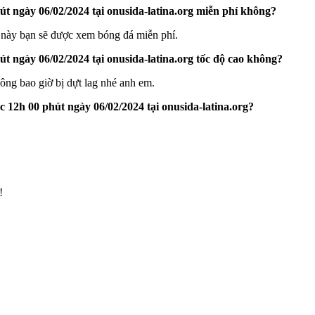
ngày 06/02/2024 tại onusida-latina.org miễn phí không?
 này bạn sẽ được xem bóng đá miễn phí.
gày 06/02/2024 tại onusida-latina.org tốc độ cao không?
hông bao giờ bị dựt lag nhé anh em.
2h 00 phút ngày 06/02/2024 tại onusida-latina.org?
!