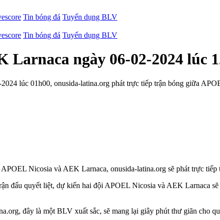
vescore
Tin bóng đá
Tuyển dụng BLV
vescore
Tin bóng đá
Tuyển dụng BLV
 Larnaca ngày 06-02-2024 lúc 12
024 lúc 01h00, onusida-latina.org phát trực tiếp trận bóng giữa APO
 APOEL Nicosia và AEK Larnaca, onusida-latina.org sẽ phát trực tiếp tr
có trận đấu quyết liệt, dự kiến hai đội APOEL Nicosia và AEK Larnaca 
a.org, đây là một BLV xuất sắc, sẽ mang lại giây phút thư giãn cho qu