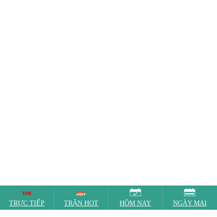
TRỰC TIẾP
TRẬN HOT
HÔM NAY
NGÀY MAI