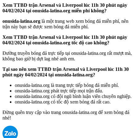
Trận này sẽ được bình luận viên TTBD đang công tác tại onusida-
latina.org, đây là một BLV xuất sắc, sẽ mang lại giây phút thư giãn
cho quý vị.
Xem TTBD trận Arsenal và Liverpool lúc 11h 30 phút ngày
04/02/2024 tại onusida-latina.org miễn phí không?
onusida-latina.org
là một trang web xem bóng đá miễn phí, nên
trận này bạn sẽ được xem bóng đá miễn phí.
Xem TTBD trận Arsenal và Liverpool lúc 11h 30 phút ngày
04/02/2024 tại onusida-latina.org tốc độ cao không?
Đường truyền bóng đá trực tiếp tại onusida-latina.org rất mượt mà,
không bao giờ bị dựt lag nhé anh em.
Tại sao nên xem TTBD trận Arsenal và Liverpool lúc 11h 30
phút ngày 04/02/2024 tại onusida-latina.org?
onusida-latina.org là trang trực tiếp bóng đá miễn phí.
onusida-latina.org phát trực tiếp mọi trận đấu.
onusida-latina.org có đội ngũ bình luận viên chuyên nghiệp.
onusida-latina.org có tốc độ xem bóng đá rất cao.
Đừng quên truy cập vào trang onusida-latina.org để xem bóng đá
nhé!