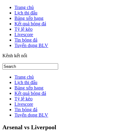
Trang chủ
Lịch thi đấu
Bảng xếp hạng
Kết quả bóng đá
Tỷ lệ kèo
Livescore
Tin bóng đá
Tuyển dụng BLV
Kênh kết nối
Trang chủ
Lịch thi đấu
Bảng xếp hạng
Kết quả bóng đá
Tỷ lệ kèo
Livescore
Tin bóng đá
Tuyển dụng BLV
Arsenal vs Liverpool