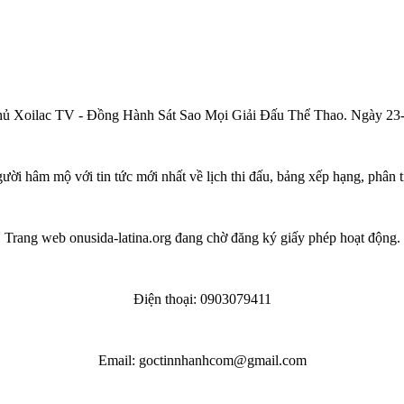
ủ Xoilac TV - Đồng Hành Sát Sao Mọi Giải Đấu Thể Thao. Ngày 23
i hâm mộ với tin tức mới nhất về lịch thi đấu, bảng xếp hạng, phân tíc
Trang web onusida-latina.org đang chờ đăng ký giấy phép hoạt động.
Điện thoại: 0903079411
Email:
goctinnhanhcom@gmail.com