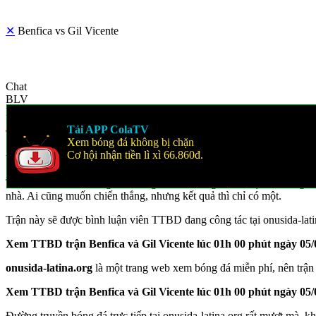
✕
Benfica vs Gil Vicente
Chat
BLV
Mô tả
Tải APP ColaTV
Trực tiếp Benfica vs Gil Vicente ngày 05-02-2024 lúc 01h
Xem bóng đá không bị chặn
Cơ hội nhận tiền lì xì 66.860đ.
Vào luc 01h 00 phút ngày 05/02/2024 sẽ diễn ra trận đấu giữa hai đội B
Theo onusida-latina.org đưa tin, giải Giải Bóng đá Vô địch Quốc gia
nhà. Ai cũng muốn chiến thắng, nhưng kết quả thì chỉ có một.
Trận này sẽ được bình luận viên TTBD đang công tác tại onusida-latin
Xem TTBD trận Benfica và Gil Vicente lúc 01h 00 phút ngày 05/0
onusida-latina.org
là một trang web xem bóng đá miễn phí, nên trận
Xem TTBD trận Benfica và Gil Vicente lúc 01h 00 phút ngày 05/0