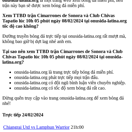
onusida-latina.org
là một trang web xem bóng đá miễn phí, nên
trận này bạn sẽ được xem bóng đá miễn phí.
Xem TTBD trận Cimarrones de Sonora và Club Chivas
Tapatio lúc 10h 05 phút ngày 08/02/2024 tại onusida-latina.org
tốc độ cao không?
Đường truyền bóng đá trực tiếp tại onusida-latina.org rất mượt mà,
không bao giờ bị dựt lag nhé anh em.
Tại sao nên xem TTBD trận Cimarrones de Sonora và Club
Chivas Tapatio lúc 10h 05 phút ngày 08/02/2024 tại onusida-
latina.org?
onusida-latina.org là trang trực tiếp bóng đá miễn phí.
onusida-latina.org phát trực tiếp mọi trận đấu.
onusida-latina.org có đội ngũ bình luận viên chuyên nghiệp.
onusida-latina.org có tốc độ xem bóng đá rất cao.
Đừng quên truy cập vào trang onusida-latina.org để xem bóng đá
nhé!
Trực tiếp 24/02/2024
Chiangrai Utd vs Lamphun Warrior
21h:00