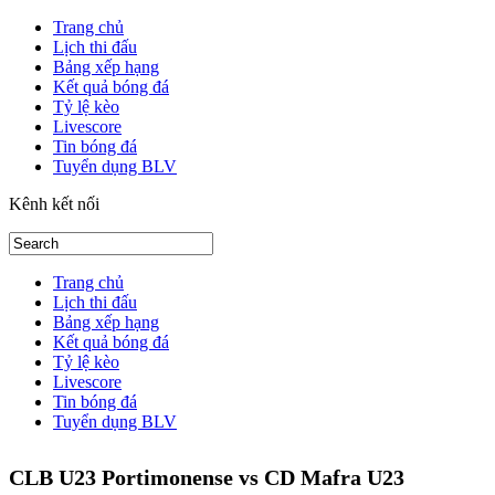
Trang chủ
Lịch thi đấu
Bảng xếp hạng
Kết quả bóng đá
Tỷ lệ kèo
Livescore
Tin bóng đá
Tuyển dụng BLV
Kênh kết nối
Trang chủ
Lịch thi đấu
Bảng xếp hạng
Kết quả bóng đá
Tỷ lệ kèo
Livescore
Tin bóng đá
Tuyển dụng BLV
CLB U23 Portimonense vs CD Mafra U23