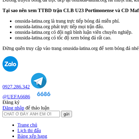
Đường truyền bóng đá trực tiếp tại onusida-latina.org rất mượt mà, k
Tại sao nên xem TTBD trận CLB U23 Portimonense và CD Mafra U
onusida-latina.org là trang trực tiếp bóng đá miễn phí.
onusida-latina.org phát trực tiếp mọi trận đấu.
onusida-latina.org có đội ngũ bình luận viên chuyên nghiệp.
onusida-latina.org có tốc độ xem bóng đá rất cao.
Đừng quên truy cập vào trang onusida-latina.org để xem bóng đá nhé
0927.286.342
@UEFA6686
Đăng ký
Đăng nhập
để thảo luận
gửi