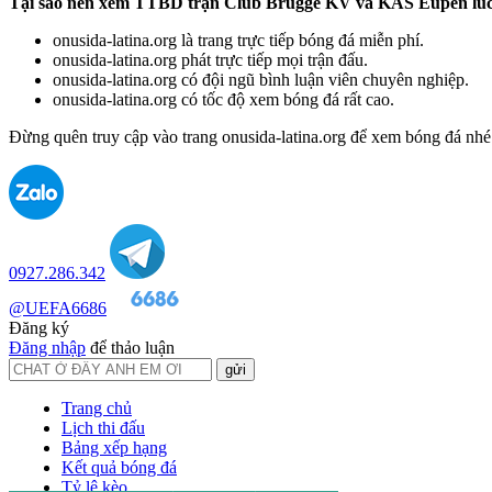
Tại sao nên xem TTBD trận Club Brugge KV và KAS Eupen lúc 02
onusida-latina.org là trang trực tiếp bóng đá miễn phí.
onusida-latina.org phát trực tiếp mọi trận đấu.
onusida-latina.org có đội ngũ bình luận viên chuyên nghiệp.
onusida-latina.org có tốc độ xem bóng đá rất cao.
Đừng quên truy cập vào trang onusida-latina.org để xem bóng đá nhé
0927.286.342
@UEFA6686
Đăng ký
Đăng nhập
để thảo luận
gửi