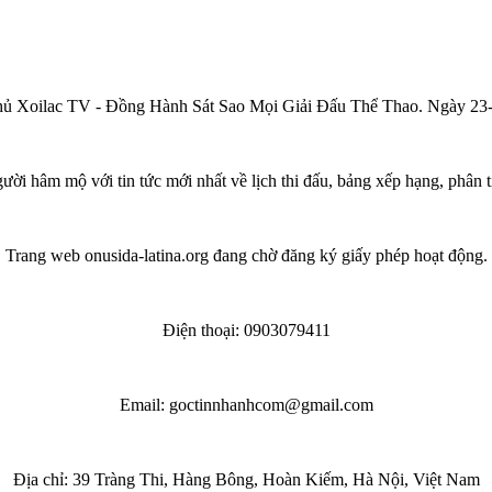
ủ Xoilac TV - Đồng Hành Sát Sao Mọi Giải Đấu Thể Thao. Ngày 23
i hâm mộ với tin tức mới nhất về lịch thi đấu, bảng xếp hạng, phân tíc
Trang web onusida-latina.org đang chờ đăng ký giấy phép hoạt động.
Điện thoại: 0903079411
Email:
goctinnhanhcom@gmail.com