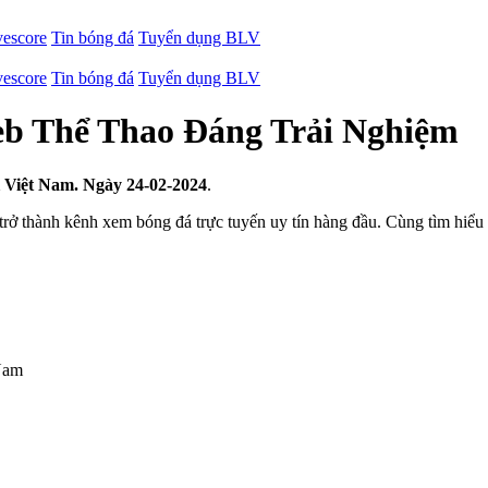
vescore
Tin bóng đá
Tuyển dụng BLV
vescore
Tin bóng đá
Tuyển dụng BLV
Web Thể Thao Đáng Trải Nghiệm
i Việt Nam. Ngày 24-02-2024
.
trở thành kênh xem bóng đá trực tuyến uy tín hàng đầu. Cùng tìm hiểu
Nam