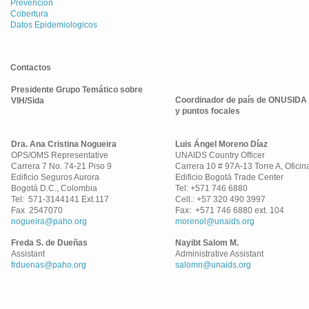
Prevención
Cobertura
Datos Epidemiologicos
Contactos
Presidente Grupo Temático sobre
Coordinador de país de ONUSIDA
VIH/Sida
y puntos focales
Dra. Ana Cristina Nogueira
Luis Ángel Moreno Díaz
OPS/OMS Representative
UNAIDS Country Officer
Carrera 7 No. 74-21 Piso 9
Carrera 10 # 97A-13 Torre A, Oficin
Edificio Seguros Aurora
Edificio Bogotá Trade Center
Bogotá D.C., Colombia
Tel: +571 746 6880
Tel: 571-3144141 Ext.117
Cell.: +57 320 490 3997
Fax 2547070
Fax: +571 746 6880 ext. 104
nogueira@paho.org
morenol@unaids.org
Freda S. de Dueñas
Nayibt Salom M.
Assistant
Administrative Assistant
frduenas@paho.org
salomn@unaids.org