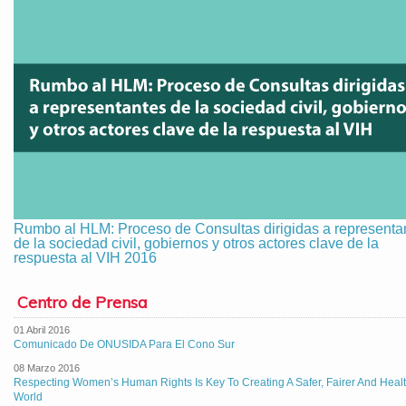
Rumbo al HLM: Proceso de Consultas dirigidas a representa
de la sociedad civil, gobiernos y otros actores clave de la
respuesta al VIH 2016
Centro de Prensa
01 Abril 2016
Comunicado De ONUSIDA Para El Cono Sur
08 Marzo 2016
Respecting Women’s Human Rights Is Key To Creating A Safer, Fairer And Healt
World