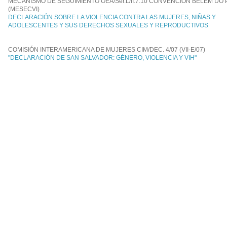
MECANISMO DE SEGUIMIENTO OEA/Ser.L/II.7.10 CONVENCIÓN BELÉM DO
(MESECVI)
DECLARACIÓN SOBRE LA VIOLENCIA CONTRA LAS MUJERES, NIÑAS Y
ADOLESCENTES Y SUS DERECHOS SEXUALES Y REPRODUCTIVOS
COMISIÓN INTERAMERICANA DE MUJERES CIM/DEC. 4/07 (VII-E/07)
"DECLARACIÓN DE SAN SALVADOR: GÉNERO, VIOLENCIA Y VIH"