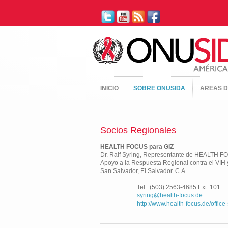
INICIO
SOBRE ONUSIDA
AREAS D
Socios Regionales
HEALTH FOCUS para GIZ
Dr. Ralf Syring, Representante de HEALTH 
Apoyo a la Respuesta Regional contra el VIH
San Salvador, El Salvador. C.A.
Tel.: (503) 2563-4685 Ext. 1
syring@health-focus.de
http://www.health-focus.de/office-san