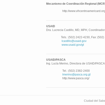
Mecanismo de Coordinación Regional (MCR
http://www.vihcentroamericard.org
USAID
Dra. Lucrecia Castillo, MD, MPH, Coordinado
Tels.: (502) 2422-4230, Fax: (502) 
lcastillo@usaid.gov
www.usaid.gov/gt
USAID/PASCA
Ing. Lucía Merino
, Directora de USAID/PASCA
Tel.: (502) 2382-2400
lmerino@pasca.org.gt
http://www.pasca.org/
Ciudad del Sabe