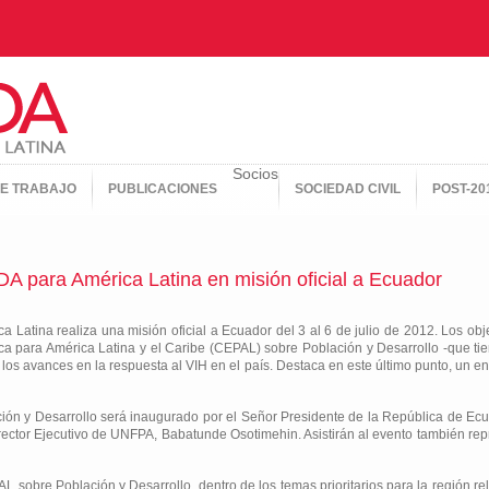
Socios
E TRABAJO
PUBLICACIONES
SOCIEDAD CIVIL
POST-20
A para América Latina en misión oficial a Ecuador
Latina realiza una misión oficial a Ecuador del 3 al 6 de julio de 2012. Los objet
 para América Latina y el Caribe (CEPAL) sobre Población y Desarrollo -que tiene
 los avances en la respuesta al VIH en el país. Destaca en este último punto, un e
ón y Desarrollo será inaugurado por el Señor Presidente de la República de Ecu
Director Ejecutivo de UNFPA, Babatunde Osotimehin. Asistirán al evento también re
 sobre Población y Desarrollo, dentro de los temas prioritarios para la región rel