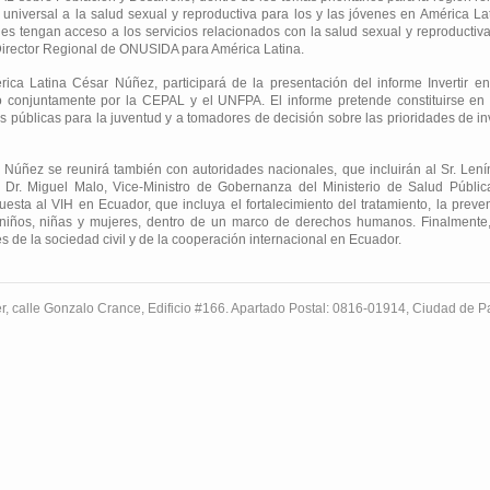
universal a la salud sexual y reproductiva para los y las jóvenes en América L
nes tengan acceso a los servicios relacionados con la salud sexual y reproductiv
Director Regional de ONUSIDA para América Latina.
ca Latina César Núñez, participará de la presentación del informe Invertir en
do conjuntamente por la CEPAL y el UNFPA. El informe pretende constituirse en
s públicas para la juventud y a tomadores de decisión sobre las prioridades de inv
r Núñez se reunirá también con autoridades nacionales, que incluirán al Sr. Le
 Dr. Miguel Malo, Vice-Ministro de Gobernanza del Ministerio de Salud Pública.
uesta al VIH en Ecuador, que incluya el fortalecimiento del tratamiento, la preve
 a niños, niñas y mujeres, dentro de un marco de derechos humanos. Finalment
 de la sociedad civil y de la cooperación internacional en Ecuador.
r, calle Gonzalo Crance, Edificio #166. Apartado Postal: 0816-01914, Ciudad de