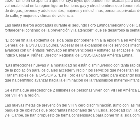
2020. También se apunta a que no haya leyes que pueden ser usadas para discr
vulnerabilidad en la región figuran hombres gay y otros hombres que tienen rel
de drogas, jóvenes y adolescentes, mujeres y niños/niñas, personas privadas d
de calle, y mujeres víctimas de violencia.
Las metas fueron acordadas durante el segundo Foro Latinoamericano y del Car
fortalecer el continuo de la prevención y la atención", que se desarrolló la sem
"El poner fin a la epidemia del sida pasa por ponerle fin a la epidemia en Amér
General de la ONU Luiz Loures. "A pesar de la expansión de los servicios integr
avances con un énfasis renovado en intervenciones y estrategias eficaces e 
indicó César A. Núñez, Director Regional de ONUSIDA para América Latina.
"Las infecciones nuevas y la mortalidad no están disminuyendo con tanta rap
de la población para los cuales acceder y recibir los servicios que necesitan 
Transmisibles de la OPS/OMS. "Este Foro es una oportunidad para expandir lo
que ha permitido avanzar hacia la eliminación de la transmisión materno-infantil
Se estima que alrededor de 2 millones de personas viven con VIH en América 
por VIH en la región.
Las nuevas metas de prevención del VIH y cero discriminación, junto con las m
paquete de objetivos que programas nacionales de VIH/sida, sociedad civil, la 
y el Caribe, se han propuesto de forma consensuada para poner fin al sida com