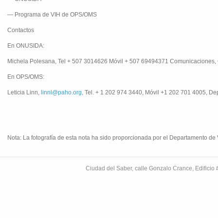
— Programa de VIH de OPS/OMS
Contactos
En ONUSIDA:
Michela Polesana, Tel + 507 3014626 Móvil + 507 69494371 Comunicaciones,
En OPS/OMS:
Leticia Linn,
linnl@paho.org
, Tel. + 1 202 974 3440, Móvil +1 202 701 4005,
Nota: La fotografía de esta nota ha sido proporcionada por el Departamento de V
Ciudad del Saber, calle Gonzalo Crance, Edifici