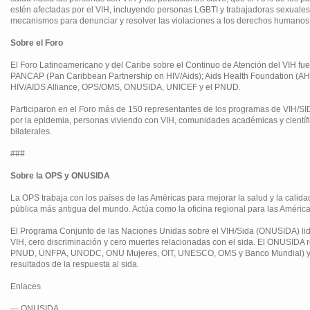
estén afectadas por el VIH, incluyendo personas LGBTI y trabajadoras sexuales; 
mecanismos para denunciar y resolver las violaciones a los derechos humanos, 
Sobre el Foro
El Foro Latinoamericano y del Caribe sobre el Continuo de Atención del VIH fu
PANCAP (Pan Caribbean Partnership on HIV/Aids); Aids Health Foundation (AHF
HIV/AIDS Alliance, OPS/OMS, ONUSIDA, UNICEF y el PNUD.
Participaron en el Foro más de 150 representantes de los programas de VIH/SIDA
por la epidemia, personas viviendo con VIH, comunidades académicas y científ
bilaterales.
###
Sobre la OPS y ONUSIDA
La OPS trabaja con los países de las Américas para mejorar la salud y la calid
pública más antigua del mundo. Actúa como la oficina regional para las Améric
El Programa Conjunto de las Naciones Unidas sobre el VIH/Sida (ONUSIDA) lide
VIH, cero discriminación y cero muertes relacionadas con el sida. El ONUSID
PNUD, UNFPA, UNODC, ONU Mujeres, OIT, UNESCO, OMS y Banco Mundial) y tra
resultados de la respuesta al sida.
Enlaces
— ONUSIDA