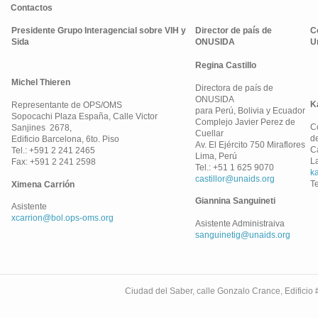
Contactos
Presidente Grupo Interagencial sobre VIH y
Director de país de
C
Sida
ONUSIDA
U
Regina Castillo
Michel Thieren
Directora de país de
ONUSIDA
K
Representante de OPS/OMS
para Perú, Bolivia y Ecuador
Sopocachi Plaza España, Calle Victor
Complejo Javier Perez de
C
Sanjines 2678,
Cuellar
d
Edificio Barcelona, 6to. Piso
Av. El Ejército 750 Miraflores
C
Tel.: +591 2 241 2465
Lima, Perú
La
Fax: +591 2 241 2598
Tel.: +51 1 625 9070
k
castillor@unaids.org
T
Ximena Carrión
Giannina Sanguineti
Asistente
xcarrion@bol.ops-oms.org
Asistente Administraiva
sanguinetig@unaids.org
Ciudad del Saber, calle Gonzalo Crance, Edifici