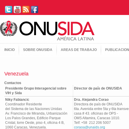
INICIO
SOBRE ONUSIDA
AREAS DE TRABAJO
PUBLICACIO
Venezuela
Contactos
Presidente Grupo Interagencial sobre
Director de país de ONUSIDA
VIH y Sida
Niky Fabiancic
Dra. Alejandra Corao
Coordinador Residente
Directora de país de ONUSIDA
del Sistema de las Naciones Unidas
6ta. Avenida entre 5ta y 6ta transve
Av. Francisco de Miranda, Urbanización
casa # 43. oficinas de OPS -
Los Palos Grandes, Edificio Parque
OMS Altamira, Caracas 1010.
Cristal, torre Oeste, piso 4, oficina 4 B,
Telf: +58 212 206 5007
1060 Caracas, Venezuela.
coraoa@unaids.org