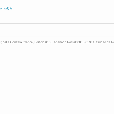
 por tod@s
r, calle Gonzalo Crance, Edificio #166. Apartado Postal: 0816-01914, Ciudad de