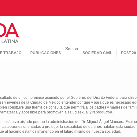
Socios
E TRABAJO
PUBLICACIONES
SOCIEDAD CIVIL
POST-20
resultado de un compromiso asumido por el Gobierno del Distrito Federal para ofrec
es y jóvenes de la Ciudad de México entender por qué y para qué es necesario ed
bién consttuye una fuente de consulta que permitrá a los padres y madres de famil
stematzada y accesible para promover la salud sexual y reproductva.
 un esfuerzo aislado porque la administración del Dr. Miguel Ángel Mancera Espinos
ntas acciones orientadas a proteger la sexualidad de quienes habitan esta ciudad
que al hacerlo estamos invirtendo en el futuro mismo de nuestra sociedad.