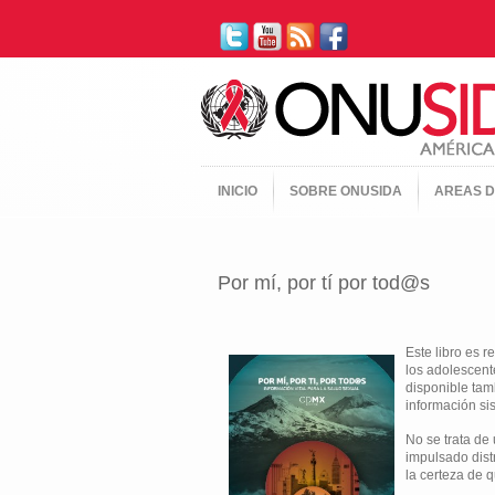
INICIO
SOBRE ONUSIDA
AREAS D
Por mí, por tí por tod@s
Este libro es 
los adolescent
disponible tam
información si
No se trata de
impulsado dist
la certeza de 